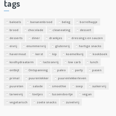
tags
e
v
e
baksels
bananenbrood
beleg
borrelhapje
n
brood
chocolade
cleaneating
dessert
desserts
diner
drankjes
dressings en sauzen
eivrij
enummervrij
glutenvrij
hartige snacks
havermout
kerst
kip
koemelkvrij
kookboek
koolhydraatarm
lactosevrij
low carb
lunch
ontbijt
Ontspanning
paleo
party
pasen
primal
puurenlekker
puurenlekkerleven
puureten
salade
smoothie
soep
suikervrij
tarwevrij
toetjes
tussendoortje
vegan
vegetarisch
zoete snacks
zuivelvrij