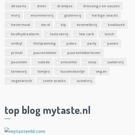
desserts
diner
drankjes
dressings en sauzen
eivrij
enummervrij
glutenvrij
hartige snacks
havermout
kerst
kip
koemelkvrij
kookboek
koolhydraatarm
lactosevrij
low carb
lunch
ontbijt
Ontspanning
paleo
party
pasen
primal
puurenlekker
puurenlekkerleven
puureten
salade
smoothie
soep
suikervrij
tarwevrij
toetjes
tussendoortje
vegan
vegetarisch
zoete snacks
zuivelvrij
top blog mytaste.nl