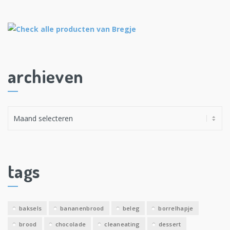
archieven
A
r
c
h
i
tags
e
v
e
baksels
bananenbrood
beleg
borrelhapje
n
brood
chocolade
cleaneating
dessert