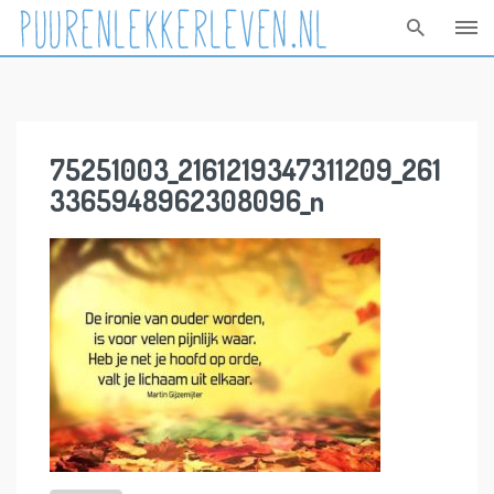
Skip
to
content
75251003_2161219347311209_261
3365948962308096_n