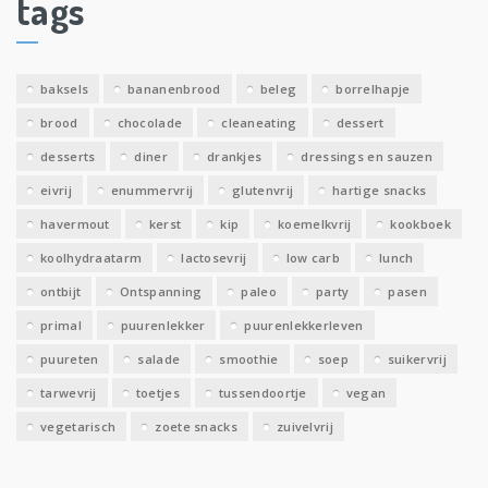
tags
e
v
e
baksels
bananenbrood
beleg
borrelhapje
n
brood
chocolade
cleaneating
dessert
desserts
diner
drankjes
dressings en sauzen
eivrij
enummervrij
glutenvrij
hartige snacks
havermout
kerst
kip
koemelkvrij
kookboek
koolhydraatarm
lactosevrij
low carb
lunch
ontbijt
Ontspanning
paleo
party
pasen
primal
puurenlekker
puurenlekkerleven
puureten
salade
smoothie
soep
suikervrij
tarwevrij
toetjes
tussendoortje
vegan
vegetarisch
zoete snacks
zuivelvrij