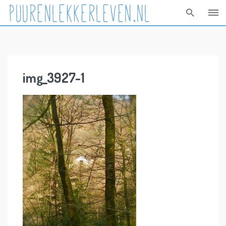
Skip
to
content
img_3927-1