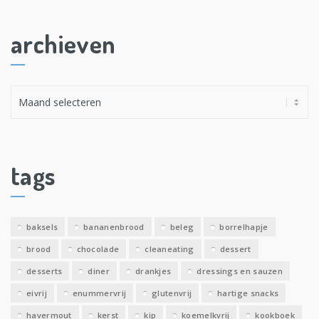
archieven
A
r
c
h
i
tags
e
v
e
baksels
bananenbrood
beleg
borrelhapje
n
brood
chocolade
cleaneating
dessert
desserts
diner
drankjes
dressings en sauzen
eivrij
enummervrij
glutenvrij
hartige snacks
havermout
kerst
kip
koemelkvrij
kookboek