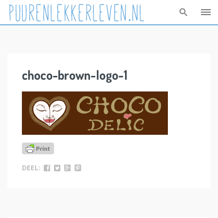
Skip
to
content
choco-brown-logo-1
DEEL: