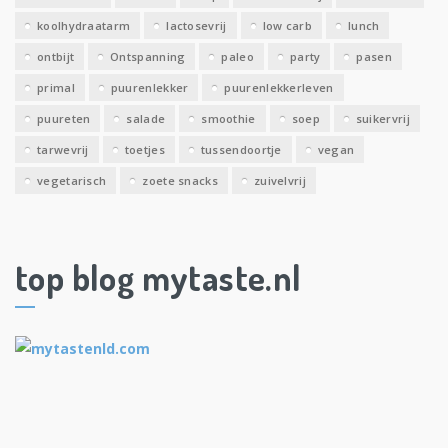
koolhydraatarm
lactosevrij
low carb
lunch
ontbijt
Ontspanning
paleo
party
pasen
primal
puurenlekker
puurenlekkerleven
puureten
salade
smoothie
soep
suikervrij
tarwevrij
toetjes
tussendoortje
vegan
vegetarisch
zoete snacks
zuivelvrij
top blog mytaste.nl