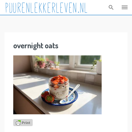
Skip
to
content
overnight oats