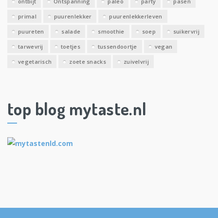
ontbijt
Ontspanning
paleo
party
pasen
primal
puurenlekker
puurenlekkerleven
puureten
salade
smoothie
soep
suikervrij
tarwevrij
toetjes
tussendoortje
vegan
vegetarisch
zoete snacks
zuivelvrij
top blog mytaste.nl