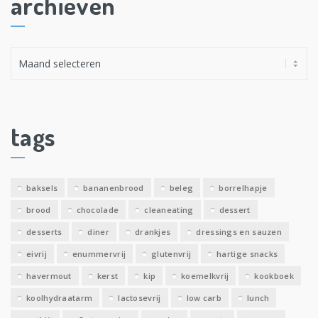
archieven
A
r
c
h
i
tags
e
v
e
baksels
bananenbrood
beleg
borrelhapje
n
brood
chocolade
cleaneating
dessert
desserts
diner
drankjes
dressings en sauzen
eivrij
enummervrij
glutenvrij
hartige snacks
havermout
kerst
kip
koemelkvrij
kookboek
koolhydraatarm
lactosevrij
low carb
lunch