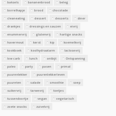
baksels
bananenbrood
beleg
n
borrelhapje
brood
chocolade
cleaneating
dessert
desserts
diner
drankjes
dressings en sauzen
eivrij
enummervrij
glutenvrij
hartige snacks
havermout
kerst
kip
koemelkvrij
kookboek
koolhydraatarm
lactosevrij
low carb
lunch
ontbijt
Ontspanning
paleo
party
pasen
primal
puurenlekker
puurenlekkerleven
puureten
salade
smoothie
soep
suikervrij
tarwevrij
toetjes
tussendoortje
vegan
vegetarisch
zoete snacks
zuivelvrij