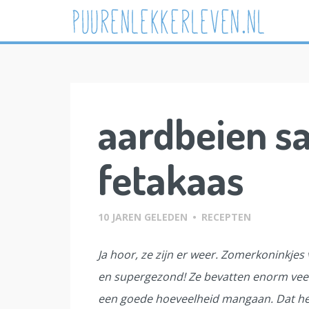
Skip
to
content
aardbeien s
fetakaas
10 JAREN GELEDEN
•
RECEPTEN
Ja hoor, ze zijn er weer. Zomerkoninkje
en supergezond! Ze bevatten enorm vee
een goede hoeveelheid mangaan. Dat help