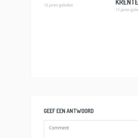
KRENT
13 jaren geleden
11 jaren gel
GEEF EEN ANTWOORD