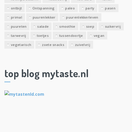
ontbijt
Ontspanning
paleo
party
pasen
primal
puurenlekker
puurenlekkerleven
puureten
salade
smoothie
soep
suikervrij
tarwevrij
toetjes
tussendoortje
vegan
vegetarisch
zoete snacks
zuivelvrij
top blog mytaste.nl