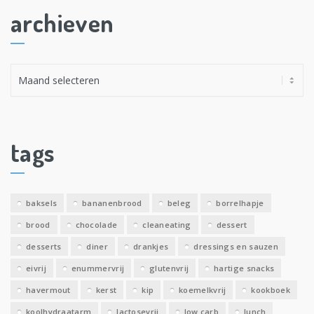
archieven
A
r
c
h
i
tags
e
v
e
baksels
bananenbrood
beleg
borrelhapje
n
brood
chocolade
cleaneating
dessert
desserts
diner
drankjes
dressings en sauzen
eivrij
enummervrij
glutenvrij
hartige snacks
havermout
kerst
kip
koemelkvrij
kookboek
koolhydraatarm
lactosevrij
low carb
lunch