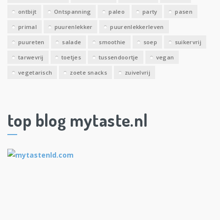
ontbijt
Ontspanning
paleo
party
pasen
primal
puurenlekker
puurenlekkerleven
puureten
salade
smoothie
soep
suikervrij
tarwevrij
toetjes
tussendoortje
vegan
vegetarisch
zoete snacks
zuivelvrij
top blog mytaste.nl