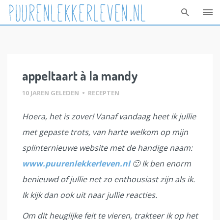
Skip
to
content
appeltaart à la mandy
10 JAREN GELEDEN
•
RECEPTEN
Hoera, het is zover! Vanaf vandaag heet ik jullie
met gepaste trots, van harte welkom op mijn
splinternieuwe website met de handige naam:
www.puurenlekkerleven.nl
🙂 Ik ben enorm
benieuwd of jullie net zo enthousiast zijn als ik.
Ik kijk dan ook uit naar jullie reacties.
Om dit heuglijke feit te vieren, trakteer ik op het