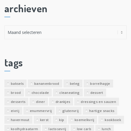
archieven
A
r
c
h
i
tags
e
v
e
baksels
bananenbrood
beleg
borrelhapje
n
brood
chocolade
cleaneating
dessert
desserts
diner
drankjes
dressings en sauzen
eivrij
enummervrij
glutenvrij
hartige snacks
havermout
kerst
kip
koemelkvrij
kookboek
koolhydraatarm
lactosevrij
low carb
lunch