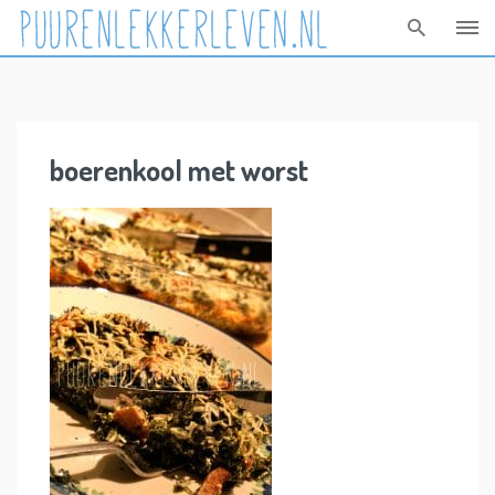
Skip
to
content
boerenkool met worst