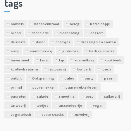
tags
e
v
e
baksels
bananenbrood
beleg
borrelhapje
n
brood
chocolade
cleaneating
dessert
desserts
diner
drankjes
dressings en sauzen
eivrij
enummervrij
glutenvrij
hartige snacks
havermout
kerst
kip
koemelkvrij
kookboek
koolhydraatarm
lactosevrij
low carb
lunch
ontbijt
Ontspanning
paleo
party
pasen
primal
puurenlekker
puurenlekkerleven
puureten
salade
smoothie
soep
suikervrij
tarwevrij
toetjes
tussendoortje
vegan
vegetarisch
zoete snacks
zuivelvrij