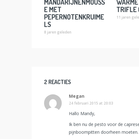
MANDARIJNENMOUSS
WARME
E MET
TRIFLE 
PEPERNOTENKRUIME
11 jaren gel
LS
8 jaren geleden
2 REACTIES
Megan
24 februari 2015 at 20:03
Hallo Mandy,
Ik ben nu de pesto voor de capres
pijnboompitten doorheen moeten.