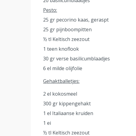
20 basilicumblaadjes
Pesto:
25 gr pecorino kaas, geraspt
25 gr pijnboompitten
½ tl Keltisch zeezout
1 teen knoflook
30 gr verse basilicumblaadjes
6 el milde olijfolie
Gehaktballetjes:
2 el kokosmeel
300 gr kippengehakt
1 el Italiaanse kruiden
1 ei
½ tl Keltisch zeezout