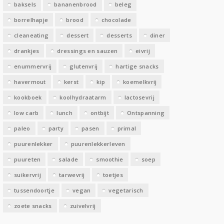
baksels
bananenbrood
beleg
n
borrelhapje
brood
chocolade
cleaneating
dessert
desserts
diner
drankjes
dressings en sauzen
eivrij
enummervrij
glutenvrij
hartige snacks
havermout
kerst
kip
koemelkvrij
kookboek
koolhydraatarm
lactosevrij
low carb
lunch
ontbijt
Ontspanning
paleo
party
pasen
primal
puurenlekker
puurenlekkerleven
puureten
salade
smoothie
soep
suikervrij
tarwevrij
toetjes
tussendoortje
vegan
vegetarisch
zoete snacks
zuivelvrij