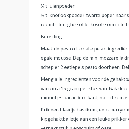
¼ tl uienpoeder
¼ tl knoflookpoeder zwarte peper naar 
roomboter, ghee of kokosolie om in te 
Bereiding:
Maak de pesto door alle pesto ingredië
egale mousse. Dep de mini mozzarella dr
schep er 2 eetlepels pesto doorheen. Dek 
Meng alle ingrediënten voor de gehaktball
van circa 15 gram per stuk van. Bak deze
minuutjes aan iedere kant, mooi bruin en
Prik een blaadje basilicum, een cherryto
kipgehaktballetje aan een leuke prikker
verpakt stuk piepschuim of oase.