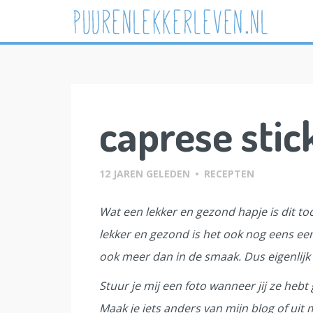
Skip
to
content
caprese stic
12 JAREN GELEDEN
•
RECEPTEN
Wat een lekker en gezond hapje is dit toc
lekker en gezond is het ook nog eens een
ook meer dan in de smaak. Dus eigenlijk p
Stuur je mij een foto wanneer jij ze hebt
Maak je iets anders van mijn blog of uit 