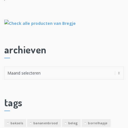
archieven
A
r
c
h
i
tags
e
v
e
baksels
bananenbrood
beleg
borrelhapje
n