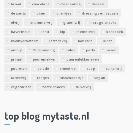
brood
chocolade
cleaneating
dessert
desserts
diner
drankjes
dressings en sauzen
eivrij
enummervrij
glutenvrij
hartige snacks
havermout
kerst
kip
koemelkvrij
kookboek
koolhydraatarm
lactosevrij
low carb
lunch
ontbijt
Ontspanning
paleo
party
pasen
primal
puurenlekker
puurenlekkerleven
puureten
salade
smoothie
soep
suikervrij
tarwevrij
toetjes
tussendoortje
vegan
vegetarisch
zoete snacks
zuivelvrij
top blog mytaste.nl