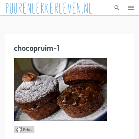
Skip
to
content
chocopruim-1