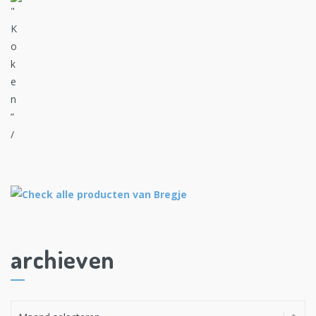
archieven
A