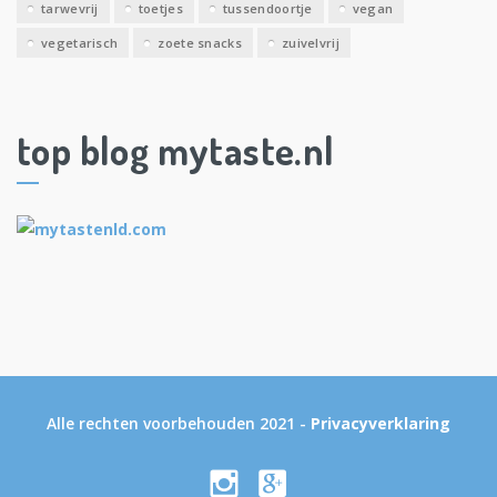
tarwevrij
toetjes
tussendoortje
vegan
vegetarisch
zoete snacks
zuivelvrij
top blog mytaste.nl
Alle rechten voorbehouden 2021 -
Privacyverklaring