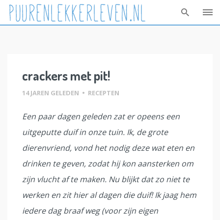
Skip
to
content
crackers met pit!
14 JAREN GELEDEN
•
RECEPTEN
Een paar dagen geleden zat er opeens een
uitgeputte duif in onze tuin. Ik, de grote
dierenvriend, vond het nodig deze wat eten en
drinken te geven, zodat hij kon aansterken om
zijn vlucht af te maken. Nu blijkt dat zo niet te
werken en zit hier al dagen die duif! Ik jaag hem
iedere dag braaf weg (voor zijn eigen