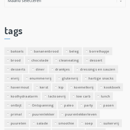
r
c
h
i
tags
e
v
e
baksels
bananenbrood
beleg
borrelhapje
n
brood
chocolade
cleaneating
dessert
desserts
diner
drankjes
dressings en sauzen
eivrij
enummervrij
glutenvrij
hartige snacks
havermout
kerst
kip
koemelkvrij
kookboek
koolhydraatarm
lactosevrij
low carb
lunch
ontbijt
Ontspanning
paleo
party
pasen
primal
puurenlekker
puurenlekkerleven
puureten
salade
smoothie
soep
suikervrij