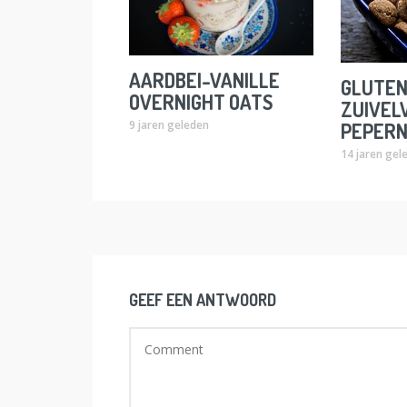
AARDBEI-VANILLE
GLUTEN
OVERNIGHT OATS
ZUIVEL
9 jaren geleden
PEPER
14 jaren gel
GEEF EEN ANTWOORD