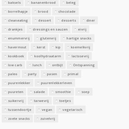
baksels
bananenbrood
beleg
n
borrelhapje
brood
chocolade
cleaneating
dessert
desserts
diner
drankjes
dressings en sauzen
eivrij
enummervrij
glutenvrij
hartige snacks
havermout
kerst
kip
koemelkvrij
kookboek
koolhydraatarm
lactosevrij
low carb
lunch
ontbijt
Ontspanning
paleo
party
pasen
primal
puurenlekker
puurenlekkerleven
puureten
salade
smoothie
soep
suikervrij
tarwevrij
toetjes
tussendoortje
vegan
vegetarisch
zoete snacks
zuivelvrij