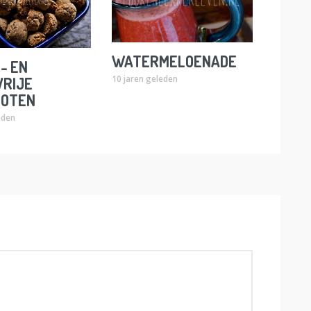
WATERMELOENADE
- EN
10 jaren geleden
VRIJE
NOTEN
eden