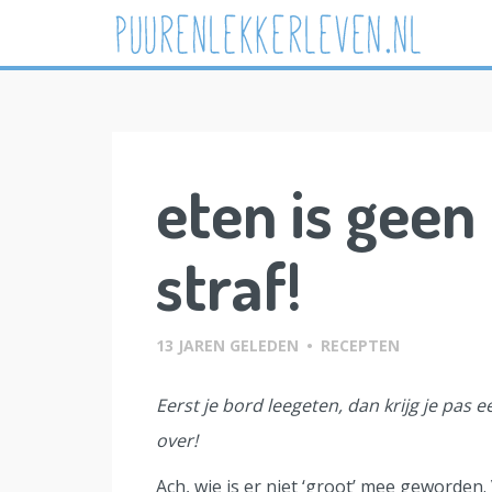
Skip
to
content
eten is geen
straf!
13 JAREN GELEDEN
•
RECEPTEN
Eerst je bord leegeten, dan krijg je pas 
over!
Ach, wie is er niet ‘groot’ mee geworden. 