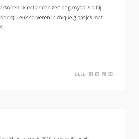
ersonen. Ik eet er dan zelf nog royaal sla bij.
voor 4). Leuk serveren in chique glaasjes met
’.
DEEL:
Ik ben Mandy en sinds 2010, probeer ik vanuit