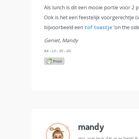
Als lunch is dit een mooie portie voor 2 p
Ook is het een feestelijk voorgerechtje (
bijvoorbeeld een
tof toastje
‘on the side
Geniet, Mandy
KA – LV – SV – GV
mandy
Hoi, wat leuk dat je er bent! 