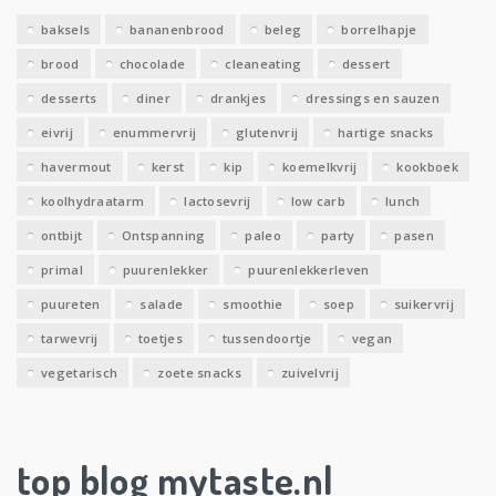
e
baksels
bananenbrood
beleg
borrelhapje
n
brood
chocolade
cleaneating
dessert
desserts
diner
drankjes
dressings en sauzen
eivrij
enummervrij
glutenvrij
hartige snacks
havermout
kerst
kip
koemelkvrij
kookboek
koolhydraatarm
lactosevrij
low carb
lunch
ontbijt
Ontspanning
paleo
party
pasen
primal
puurenlekker
puurenlekkerleven
puureten
salade
smoothie
soep
suikervrij
tarwevrij
toetjes
tussendoortje
vegan
vegetarisch
zoete snacks
zuivelvrij
top blog mytaste.nl