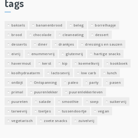
tags
e
v
e
baksels
bananenbrood
beleg
borrelhapje
n
brood
chocolade
cleaneating
dessert
desserts
diner
drankjes
dressings en sauzen
eivrij
enummervrij
glutenvrij
hartige snacks
havermout
kerst
kip
koemelkvrij
kookboek
koolhydraatarm
lactosevrij
low carb
lunch
ontbijt
Ontspanning
paleo
party
pasen
primal
puurenlekker
puurenlekkerleven
puureten
salade
smoothie
soep
suikervrij
tarwevrij
toetjes
tussendoortje
vegan
vegetarisch
zoete snacks
zuivelvrij