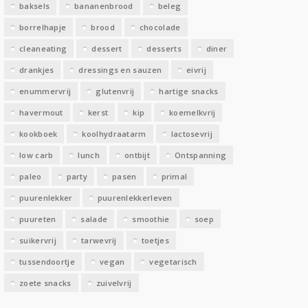
baksels
bananenbrood
beleg
n
borrelhapje
brood
chocolade
cleaneating
dessert
desserts
diner
drankjes
dressings en sauzen
eivrij
enummervrij
glutenvrij
hartige snacks
havermout
kerst
kip
koemelkvrij
kookboek
koolhydraatarm
lactosevrij
low carb
lunch
ontbijt
Ontspanning
paleo
party
pasen
primal
puurenlekker
puurenlekkerleven
puureten
salade
smoothie
soep
suikervrij
tarwevrij
toetjes
tussendoortje
vegan
vegetarisch
zoete snacks
zuivelvrij