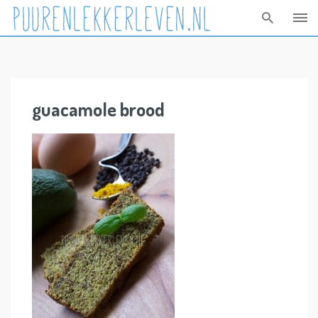
Skip
to
content
guacamole brood