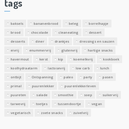
tags
e
v
e
baksels
bananenbrood
beleg
borrelhapje
n
brood
chocolade
cleaneating
dessert
desserts
diner
drankjes
dressings en sauzen
eivrij
enummervrij
glutenvrij
hartige snacks
havermout
kerst
kip
koemelkvrij
kookboek
koolhydraatarm
lactosevrij
low carb
lunch
ontbijt
Ontspanning
paleo
party
pasen
primal
puurenlekker
puurenlekkerleven
puureten
salade
smoothie
soep
suikervrij
tarwevrij
toetjes
tussendoortje
vegan
vegetarisch
zoete snacks
zuivelvrij