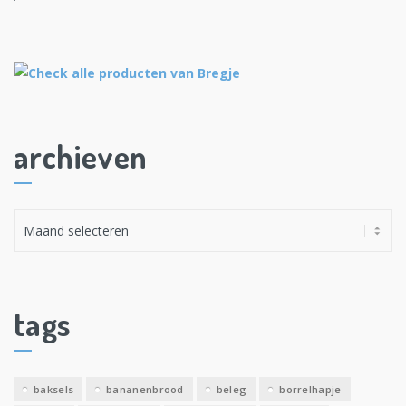
archieven
A
r
c
h
i
tags
e
v
e
baksels
bananenbrood
beleg
borrelhapje
n