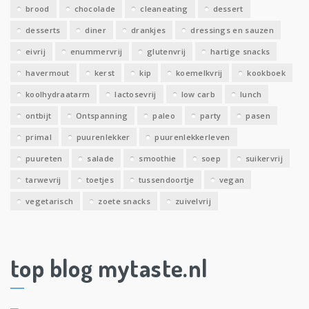
brood
chocolade
cleaneating
dessert
desserts
diner
drankjes
dressings en sauzen
eivrij
enummervrij
glutenvrij
hartige snacks
havermout
kerst
kip
koemelkvrij
kookboek
koolhydraatarm
lactosevrij
low carb
lunch
ontbijt
Ontspanning
paleo
party
pasen
primal
puurenlekker
puurenlekkerleven
puureten
salade
smoothie
soep
suikervrij
tarwevrij
toetjes
tussendoortje
vegan
vegetarisch
zoete snacks
zuivelvrij
top blog mytaste.nl