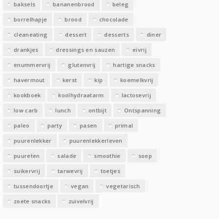
baksels
bananenbrood
beleg
n
borrelhapje
brood
chocolade
cleaneating
dessert
desserts
diner
drankjes
dressings en sauzen
eivrij
enummervrij
glutenvrij
hartige snacks
havermout
kerst
kip
koemelkvrij
kookboek
koolhydraatarm
lactosevrij
low carb
lunch
ontbijt
Ontspanning
paleo
party
pasen
primal
puurenlekker
puurenlekkerleven
puureten
salade
smoothie
soep
suikervrij
tarwevrij
toetjes
tussendoortje
vegan
vegetarisch
zoete snacks
zuivelvrij