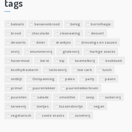
tags
e
v
e
baksels
bananenbrood
beleg
borrelhapje
n
brood
chocolade
cleaneating
dessert
desserts
diner
drankjes
dressings en sauzen
eivrij
enummervrij
glutenvrij
hartige snacks
havermout
kerst
kip
koemelkvrij
kookboek
koolhydraatarm
lactosevrij
low carb
lunch
ontbijt
Ontspanning
paleo
party
pasen
primal
puurenlekker
puurenlekkerleven
puureten
salade
smoothie
soep
suikervrij
tarwevrij
toetjes
tussendoortje
vegan
vegetarisch
zoete snacks
zuivelvrij