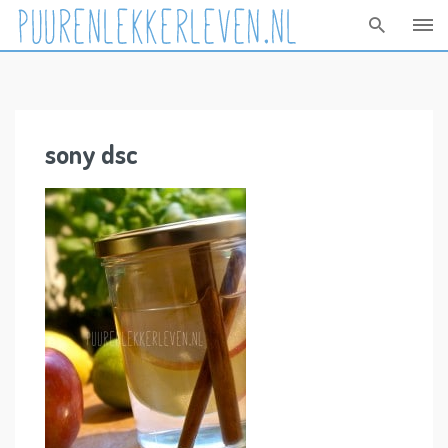
Skip
to
content
sony dsc