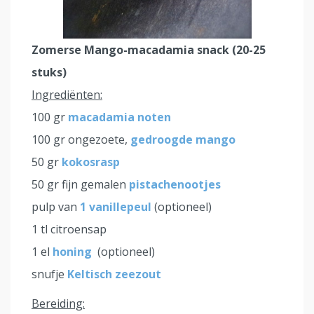
Zomerse Mango-macadamia snack (20-25
stuks)
Ingrediënten:
100 gr
macadamia noten
100 gr ongezoete,
gedroogde mango
50 gr
kokosrasp
50 gr fijn gemalen
pistachenootjes
pulp van
1 vanillepeul
(optioneel)
1 tl citroensap
1 el
honing
(optioneel)
snufje
Keltisch zeezout
Bereiding: