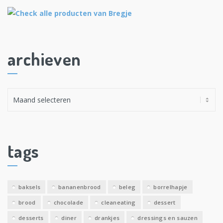
archieven
A
r
c
h
i
tags
e
v
e
baksels
bananenbrood
beleg
borrelhapje
n
brood
chocolade
cleaneating
dessert
desserts
diner
drankjes
dressings en sauzen