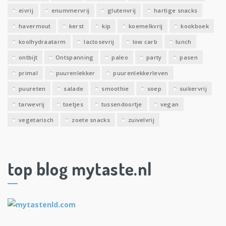
eivrij
enummervrij
glutenvrij
hartige snacks
havermout
kerst
kip
koemelkvrij
kookboek
koolhydraatarm
lactosevrij
low carb
lunch
ontbijt
Ontspanning
paleo
party
pasen
primal
puurenlekker
puurenlekkerleven
puureten
salade
smoothie
soep
suikervrij
tarwevrij
toetjes
tussendoortje
vegan
vegetarisch
zoete snacks
zuivelvrij
top blog mytaste.nl