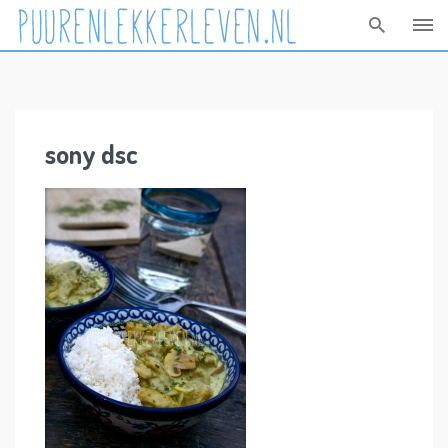
Skip
to
content
sony dsc