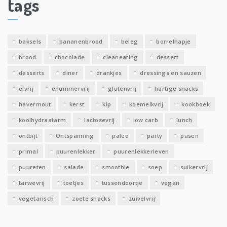
tags
e
v
e
baksels
bananenbrood
beleg
borrelhapje
n
brood
chocolade
cleaneating
dessert
desserts
diner
drankjes
dressings en sauzen
eivrij
enummervrij
glutenvrij
hartige snacks
havermout
kerst
kip
koemelkvrij
kookboek
koolhydraatarm
lactosevrij
low carb
lunch
ontbijt
Ontspanning
paleo
party
pasen
primal
puurenlekker
puurenlekkerleven
puureten
salade
smoothie
soep
suikervrij
tarwevrij
toetjes
tussendoortje
vegan
vegetarisch
zoete snacks
zuivelvrij