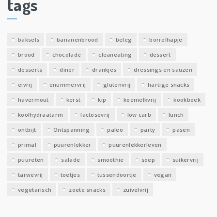
tags
e
v
e
baksels
bananenbrood
beleg
borrelhapje
n
brood
chocolade
cleaneating
dessert
desserts
diner
drankjes
dressings en sauzen
eivrij
enummervrij
glutenvrij
hartige snacks
havermout
kerst
kip
koemelkvrij
kookboek
koolhydraatarm
lactosevrij
low carb
lunch
ontbijt
Ontspanning
paleo
party
pasen
primal
puurenlekker
puurenlekkerleven
puureten
salade
smoothie
soep
suikervrij
tarwevrij
toetjes
tussendoortje
vegan
vegetarisch
zoete snacks
zuivelvrij