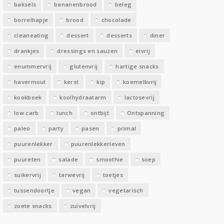
baksels
bananenbrood
beleg
n
borrelhapje
brood
chocolade
cleaneating
dessert
desserts
diner
drankjes
dressings en sauzen
eivrij
enummervrij
glutenvrij
hartige snacks
havermout
kerst
kip
koemelkvrij
kookboek
koolhydraatarm
lactosevrij
low carb
lunch
ontbijt
Ontspanning
paleo
party
pasen
primal
puurenlekker
puurenlekkerleven
puureten
salade
smoothie
soep
suikervrij
tarwevrij
toetjes
tussendoortje
vegan
vegetarisch
zoete snacks
zuivelvrij