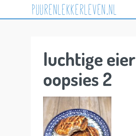
Skip
to
content
luchtige eie
oopsies 2