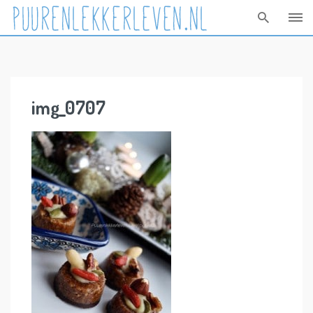
Skip
to
content
img_0707