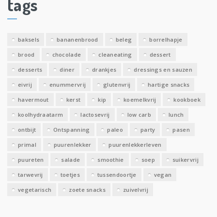
tags
e
v
e
baksels
bananenbrood
beleg
borrelhapje
n
brood
chocolade
cleaneating
dessert
desserts
diner
drankjes
dressings en sauzen
eivrij
enummervrij
glutenvrij
hartige snacks
havermout
kerst
kip
koemelkvrij
kookboek
koolhydraatarm
lactosevrij
low carb
lunch
ontbijt
Ontspanning
paleo
party
pasen
primal
puurenlekker
puurenlekkerleven
puureten
salade
smoothie
soep
suikervrij
tarwevrij
toetjes
tussendoortje
vegan
vegetarisch
zoete snacks
zuivelvrij