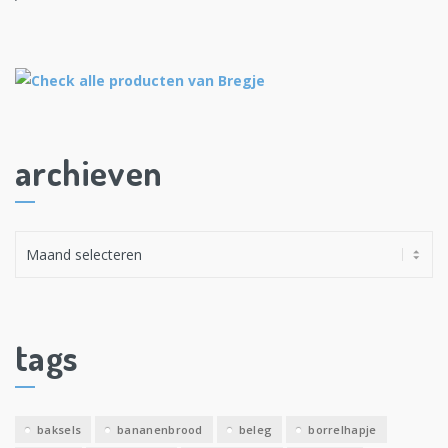
archieven
A
r
c
h
i
tags
e
v
e
baksels
bananenbrood
beleg
borrelhapje
n