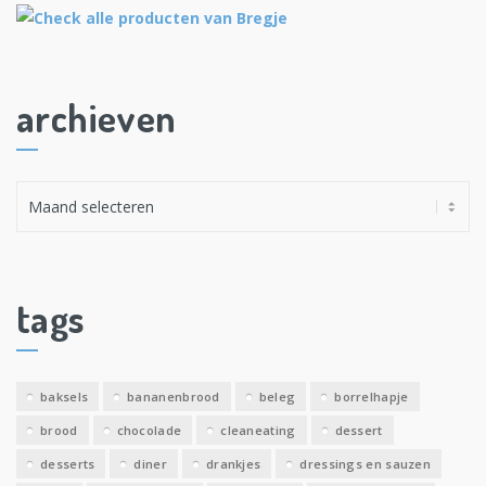
archieven
A
r
c
h
i
tags
e
v
e
baksels
bananenbrood
beleg
borrelhapje
n
brood
chocolade
cleaneating
dessert
desserts
diner
drankjes
dressings en sauzen