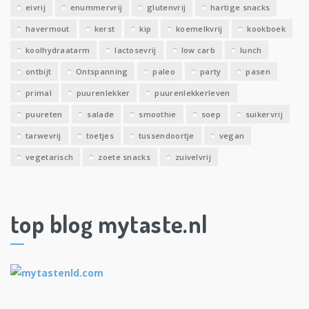
eivrij
enummervrij
glutenvrij
hartige snacks
havermout
kerst
kip
koemelkvrij
kookboek
koolhydraatarm
lactosevrij
low carb
lunch
ontbijt
Ontspanning
paleo
party
pasen
primal
puurenlekker
puurenlekkerleven
puureten
salade
smoothie
soep
suikervrij
tarwevrij
toetjes
tussendoortje
vegan
vegetarisch
zoete snacks
zuivelvrij
top blog mytaste.nl