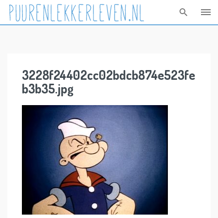
Skip
to
content
3228f24402cc02bdcb874e523fe
b3b35.jpg