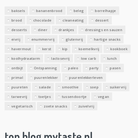
e
baksels
bananenbrood
beleg
borrelhapje
n
brood
chocolade
cleaneating
dessert
desserts
diner
drankjes
dressings en sauzen
eivrij
enummervrij
glutenvrij
hartige snacks
havermout
kerst
kip
koemelkvrij
kookboek
koolhydraatarm
lactosevrij
low carb
lunch
ontbijt
Ontspanning
paleo
party
pasen
primal
puurenlekker
puurenlekkerleven
puureten
salade
smoothie
soep
suikervrij
tarwevrij
toetjes
tussendoortje
vegan
vegetarisch
zoete snacks
zuivelvrij
top blog mytaste.nl