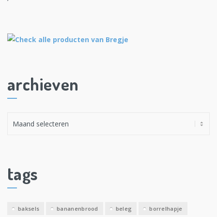
archieven
A
r
c
h
i
tags
e
v
e
baksels
bananenbrood
beleg
borrelhapje
n