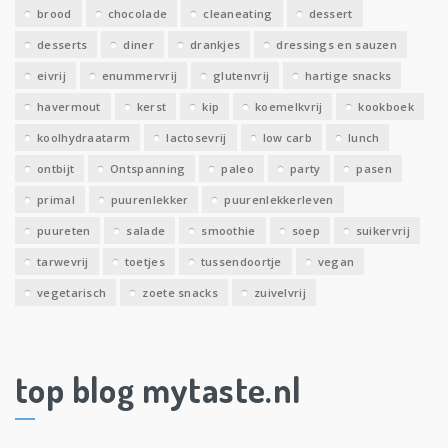
brood
chocolade
cleaneating
dessert
desserts
diner
drankjes
dressings en sauzen
eivrij
enummervrij
glutenvrij
hartige snacks
havermout
kerst
kip
koemelkvrij
kookboek
koolhydraatarm
lactosevrij
low carb
lunch
ontbijt
Ontspanning
paleo
party
pasen
primal
puurenlekker
puurenlekkerleven
puureten
salade
smoothie
soep
suikervrij
tarwevrij
toetjes
tussendoortje
vegan
vegetarisch
zoete snacks
zuivelvrij
top blog mytaste.nl