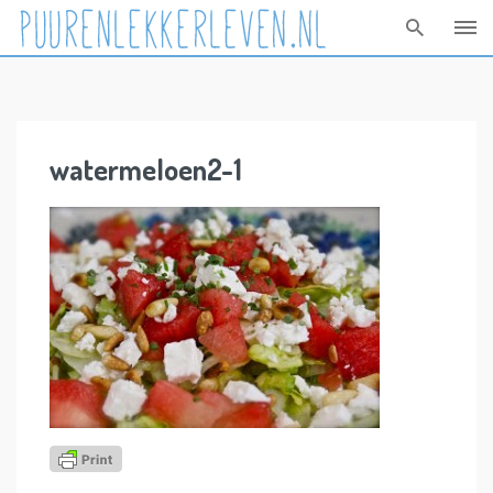
Skip
to
content
watermeloen2-1