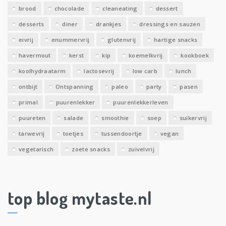
brood
chocolade
cleaneating
dessert
desserts
diner
drankjes
dressings en sauzen
eivrij
enummervrij
glutenvrij
hartige snacks
havermout
kerst
kip
koemelkvrij
kookboek
koolhydraatarm
lactosevrij
low carb
lunch
ontbijt
Ontspanning
paleo
party
pasen
primal
puurenlekker
puurenlekkerleven
puureten
salade
smoothie
soep
suikervrij
tarwevrij
toetjes
tussendoortje
vegan
vegetarisch
zoete snacks
zuivelvrij
top blog mytaste.nl