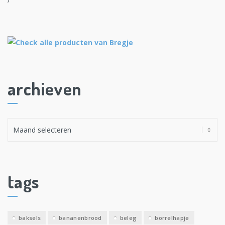
archieven
A
r
c
h
i
tags
e
v
e
baksels
bananenbrood
beleg
borrelhapje
n