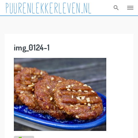
Skip
to
content
img_0124-1