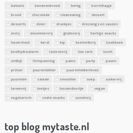
e
baksels
bananenbrood
beleg
borrelhapje
n
brood
chocolade
cleaneating
dessert
desserts
diner
drankjes
dressings en sauzen
eivrij
enummervrij
glutenvrij
hartige snacks
havermout
kerst
kip
koemelkvrij
kookboek
koolhydraatarm
lactosevrij
low carb
lunch
ontbijt
Ontspanning
paleo
party
pasen
primal
puurenlekker
puurenlekkerleven
puureten
salade
smoothie
soep
suikervrij
tarwevrij
toetjes
tussendoortje
vegan
vegetarisch
zoete snacks
zuivelvrij
top blog mytaste.nl