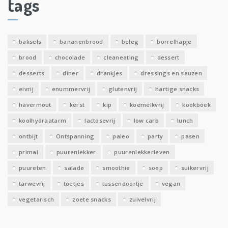
tags
e
v
e
baksels
bananenbrood
beleg
borrelhapje
n
brood
chocolade
cleaneating
dessert
desserts
diner
drankjes
dressings en sauzen
eivrij
enummervrij
glutenvrij
hartige snacks
havermout
kerst
kip
koemelkvrij
kookboek
koolhydraatarm
lactosevrij
low carb
lunch
ontbijt
Ontspanning
paleo
party
pasen
primal
puurenlekker
puurenlekkerleven
puureten
salade
smoothie
soep
suikervrij
tarwevrij
toetjes
tussendoortje
vegan
vegetarisch
zoete snacks
zuivelvrij