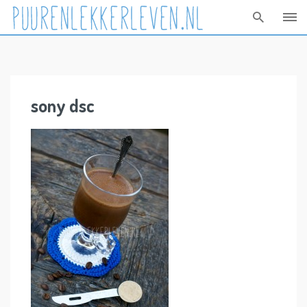
Skip
to
content
sony dsc