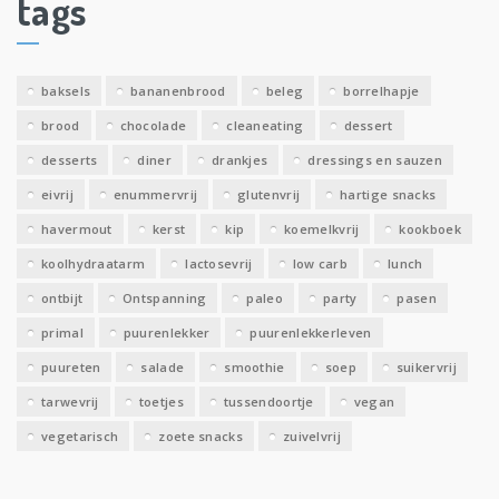
tags
e
v
e
baksels
bananenbrood
beleg
borrelhapje
n
brood
chocolade
cleaneating
dessert
desserts
diner
drankjes
dressings en sauzen
eivrij
enummervrij
glutenvrij
hartige snacks
havermout
kerst
kip
koemelkvrij
kookboek
koolhydraatarm
lactosevrij
low carb
lunch
ontbijt
Ontspanning
paleo
party
pasen
primal
puurenlekker
puurenlekkerleven
puureten
salade
smoothie
soep
suikervrij
tarwevrij
toetjes
tussendoortje
vegan
vegetarisch
zoete snacks
zuivelvrij