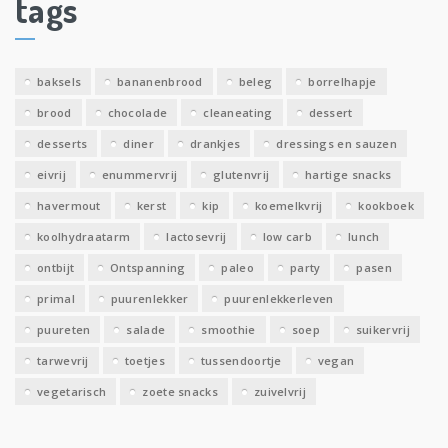
tags
e
v
e
baksels
bananenbrood
beleg
borrelhapje
n
brood
chocolade
cleaneating
dessert
desserts
diner
drankjes
dressings en sauzen
eivrij
enummervrij
glutenvrij
hartige snacks
havermout
kerst
kip
koemelkvrij
kookboek
koolhydraatarm
lactosevrij
low carb
lunch
ontbijt
Ontspanning
paleo
party
pasen
primal
puurenlekker
puurenlekkerleven
puureten
salade
smoothie
soep
suikervrij
tarwevrij
toetjes
tussendoortje
vegan
vegetarisch
zoete snacks
zuivelvrij