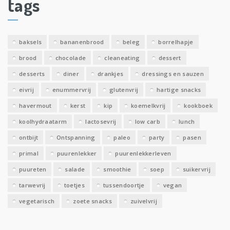
tags
e
v
e
baksels
bananenbrood
beleg
borrelhapje
n
brood
chocolade
cleaneating
dessert
desserts
diner
drankjes
dressings en sauzen
eivrij
enummervrij
glutenvrij
hartige snacks
havermout
kerst
kip
koemelkvrij
kookboek
koolhydraatarm
lactosevrij
low carb
lunch
ontbijt
Ontspanning
paleo
party
pasen
primal
puurenlekker
puurenlekkerleven
puureten
salade
smoothie
soep
suikervrij
tarwevrij
toetjes
tussendoortje
vegan
vegetarisch
zoete snacks
zuivelvrij