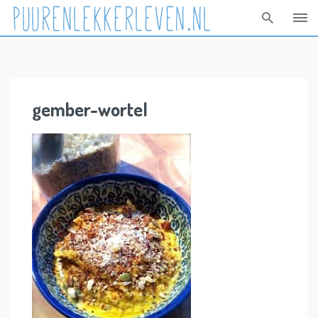
Skip
to
content
gember-wortel