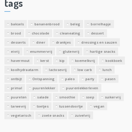
tags
e
v
e
baksels
bananenbrood
beleg
borrelhapje
n
brood
chocolade
cleaneating
dessert
desserts
diner
drankjes
dressings en sauzen
eivrij
enummervrij
glutenvrij
hartige snacks
havermout
kerst
kip
koemelkvrij
kookboek
koolhydraatarm
lactosevrij
low carb
lunch
ontbijt
Ontspanning
paleo
party
pasen
primal
puurenlekker
puurenlekkerleven
puureten
salade
smoothie
soep
suikervrij
tarwevrij
toetjes
tussendoortje
vegan
vegetarisch
zoete snacks
zuivelvrij