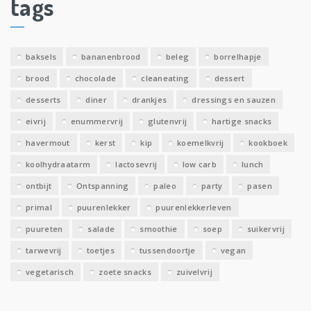
tags
e
v
e
baksels
bananenbrood
beleg
borrelhapje
n
brood
chocolade
cleaneating
dessert
desserts
diner
drankjes
dressings en sauzen
eivrij
enummervrij
glutenvrij
hartige snacks
havermout
kerst
kip
koemelkvrij
kookboek
koolhydraatarm
lactosevrij
low carb
lunch
ontbijt
Ontspanning
paleo
party
pasen
primal
puurenlekker
puurenlekkerleven
puureten
salade
smoothie
soep
suikervrij
tarwevrij
toetjes
tussendoortje
vegan
vegetarisch
zoete snacks
zuivelvrij