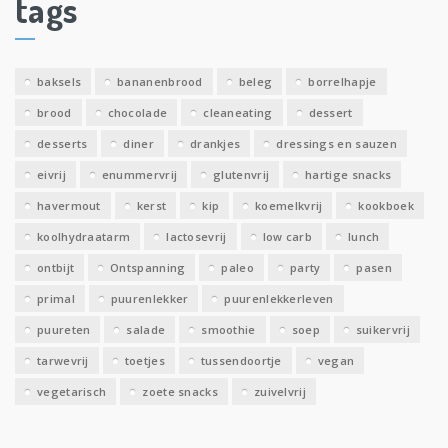
tags
e
v
e
baksels
bananenbrood
beleg
borrelhapje
n
brood
chocolade
cleaneating
dessert
desserts
diner
drankjes
dressings en sauzen
eivrij
enummervrij
glutenvrij
hartige snacks
havermout
kerst
kip
koemelkvrij
kookboek
koolhydraatarm
lactosevrij
low carb
lunch
ontbijt
Ontspanning
paleo
party
pasen
primal
puurenlekker
puurenlekkerleven
puureten
salade
smoothie
soep
suikervrij
tarwevrij
toetjes
tussendoortje
vegan
vegetarisch
zoete snacks
zuivelvrij