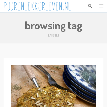
Skip
browsing tag
to
content
BAKSELS