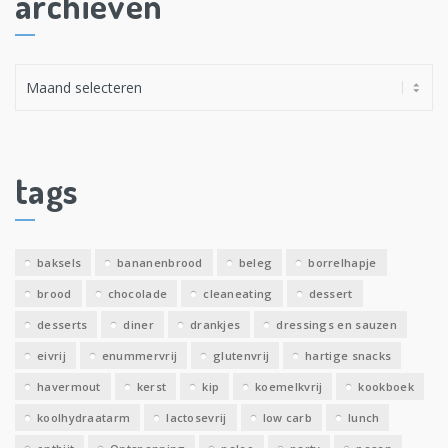
archieven
A
r
c
h
i
tags
e
v
e
baksels
bananenbrood
beleg
borrelhapje
n
brood
chocolade
cleaneating
dessert
desserts
diner
drankjes
dressings en sauzen
eivrij
enummervrij
glutenvrij
hartige snacks
havermout
kerst
kip
koemelkvrij
kookboek
koolhydraatarm
lactosevrij
low carb
lunch