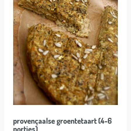
provençaalse groentetaart (4-6
porties)