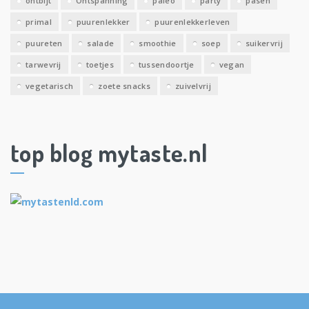
ontbijt
Ontspanning
paleo
party
pasen
primal
puurenlekker
puurenlekkerleven
puureten
salade
smoothie
soep
suikervrij
tarwevrij
toetjes
tussendoortje
vegan
vegetarisch
zoete snacks
zuivelvrij
top blog mytaste.nl