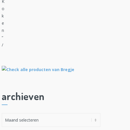
archieven
A
r