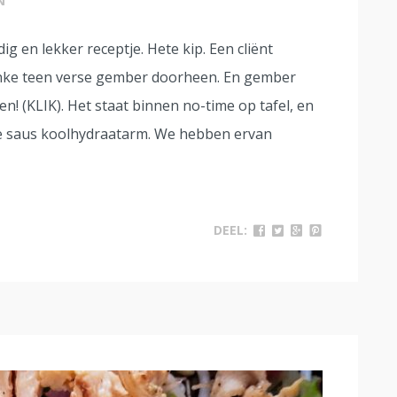
N
g en lekker receptje. Hete kip. Een cliënt
flinke teen verse gember doorheen. En gember
! (KLIK). Het staat binnen no-time op tafel, en
ije saus koolhydraatarm. We hebben ervan
DEEL: