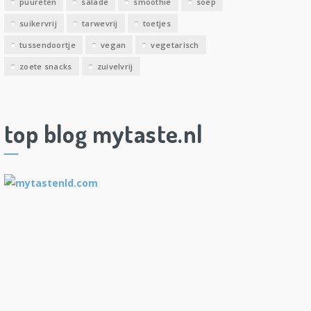
puureten
salade
smoothie
soep
suikervrij
tarwevrij
toetjes
tussendoortje
vegan
vegetarisch
zoete snacks
zuivelvrij
top blog mytaste.nl