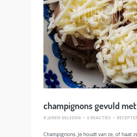
champignons gevuld met
8 JAREN GELEDEN
•
0 REACTIES
•
RECEPTE
Champignons. Je houdt van ze, of haat ze