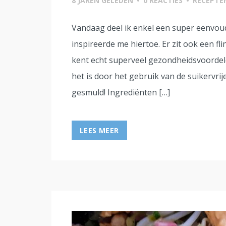
8 JAREN GELEDEN
•
0 REACTIES
•
RECEPTE
Vandaag deel ik enkel een super eenvoudi
inspireerde me hiertoe. Er zit ook een 
kent echt superveel gezondheidsvoordelen
het is door het gebruik van de suikervr
gesmuld! Ingrediënten […]
LEES MEER