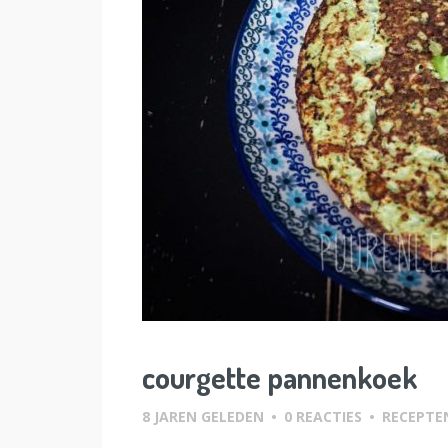
courgette pannenkoek
8 JAREN GELEDEN
•
0 REACTIES
•
RECEPTE