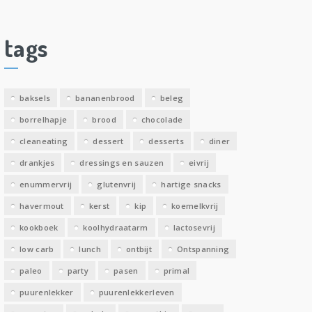
c
h
i
tags
e
v
e
baksels
bananenbrood
beleg
n
borrelhapje
brood
chocolade
cleaneating
dessert
desserts
diner
drankjes
dressings en sauzen
eivrij
enummervrij
glutenvrij
hartige snacks
havermout
kerst
kip
koemelkvrij
kookboek
koolhydraatarm
lactosevrij
low carb
lunch
ontbijt
Ontspanning
paleo
party
pasen
primal
puurenlekker
puurenlekkerleven