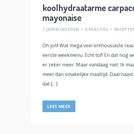
koolhydraatarme carpacc
mayonaise
7 JAREN GELEDEN
•
0 REACTIES
•
RECEPTE
Oh joh! Wat mega veel enthousiaste reac
eerste weekmenu. Echt tof! En dat nog we
er zeker meer. Maar vandaag niet. Ik m
meer dan smakelijke maaltijd. Daarnaast
dat […]
LEES MEER