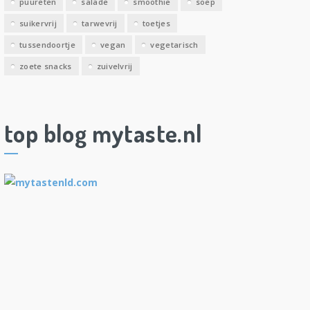
puureten
salade
smoothie
soep
suikervrij
tarwevrij
toetjes
tussendoortje
vegan
vegetarisch
zoete snacks
zuivelvrij
top blog mytaste.nl