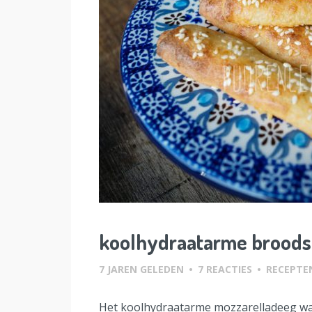
koolhydraatarme broods
7 JAREN GELEDEN
•
7 REACTIES
•
RECEPTE
Het koolhydraatarme mozzarelladeeg wat i