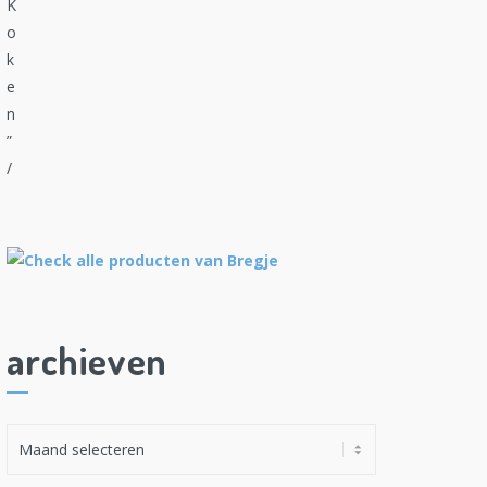
archieven
A
r