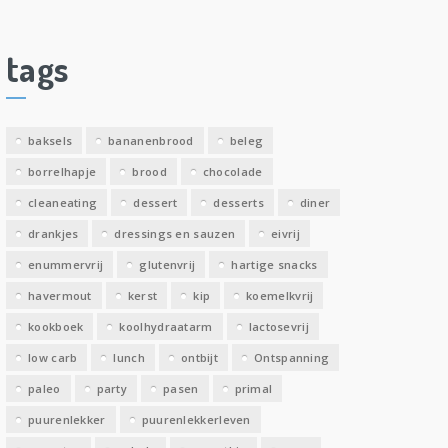
c
h
i
tags
e
v
e
baksels
bananenbrood
beleg
n
borrelhapje
brood
chocolade
cleaneating
dessert
desserts
diner
drankjes
dressings en sauzen
eivrij
enummervrij
glutenvrij
hartige snacks
havermout
kerst
kip
koemelkvrij
kookboek
koolhydraatarm
lactosevrij
low carb
lunch
ontbijt
Ontspanning
paleo
party
pasen
primal
puurenlekker
puurenlekkerleven