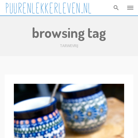
Skip
browsing tag
to
content
TARWEVRIJ