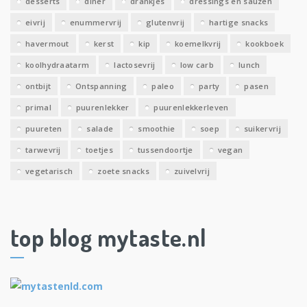
desserts
diner
drankjes
dressings en sauzen
eivrij
enummervrij
glutenvrij
hartige snacks
havermout
kerst
kip
koemelkvrij
kookboek
koolhydraatarm
lactosevrij
low carb
lunch
ontbijt
Ontspanning
paleo
party
pasen
primal
puurenlekker
puurenlekkerleven
puureten
salade
smoothie
soep
suikervrij
tarwevrij
toetjes
tussendoortje
vegan
vegetarisch
zoete snacks
zuivelvrij
top blog mytaste.nl