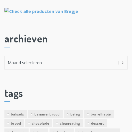
archieven
A
r
c
h
i
tags
e
v
e
baksels
bananenbrood
beleg
borrelhapje
n
brood
chocolade
cleaneating
dessert