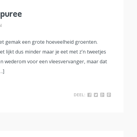
ipuree
N
 met gemak een grote hoeveelheid groenten.
t lijkt dus minder maar je eet met z’n tweetjes
ozen wederom voor een vleesvervanger, maar dat
…]
DEEL: