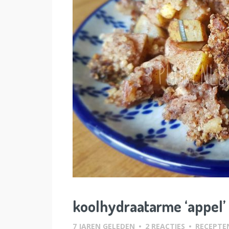
koolhydraatarme ‘appel’
7 JAREN GELEDEN
•
2 REACTIES
•
RECEPTE