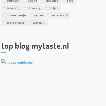
puureten
salade
smoothie
soep
suikervrij
tarwevrij
toetjes
tussendoortje
vegan
vegetarisch
zoete snacks
zuivelvrij
top blog mytaste.nl