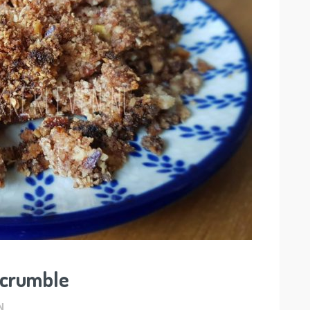
 crumble
N