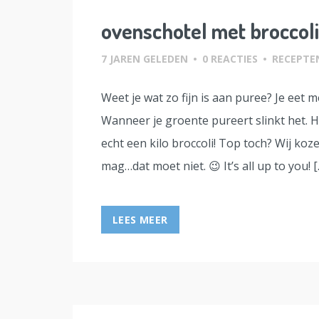
ovenschotel met broccol
7 JAREN GELEDEN
•
0 REACTIES
•
RECEPTE
Weet je wat zo fijn is aan puree? Je eet
Wanneer je groente pureert slinkt het. He
echt een kilo broccoli! Top toch? Wij k
mag…dat moet niet. 😉 It’s all up to you! [
LEES MEER