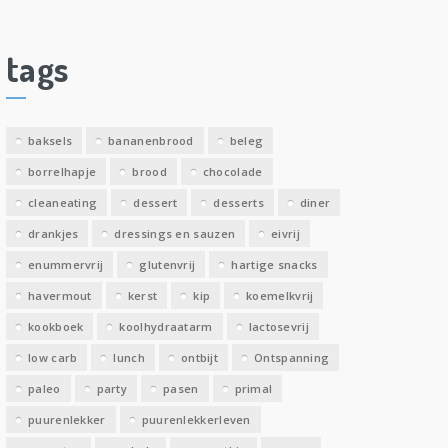
c
h
i
tags
e
v
e
baksels
bananenbrood
beleg
n
borrelhapje
brood
chocolade
cleaneating
dessert
desserts
diner
drankjes
dressings en sauzen
eivrij
enummervrij
glutenvrij
hartige snacks
havermout
kerst
kip
koemelkvrij
kookboek
koolhydraatarm
lactosevrij
low carb
lunch
ontbijt
Ontspanning
paleo
party
pasen
primal
puurenlekker
puurenlekkerleven