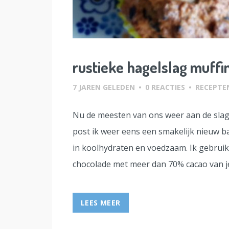
rustieke hagelslag muffi
7 JAREN GELEDEN
•
0 REACTIES
•
RECEPTE
Nu de meesten van ons weer aan de slag z
post ik weer eens een smakelijk nieuw ba
in koolhydraten en voedzaam. Ik gebruik 
chocolade met meer dan 70% cacao van je
LEES MEER