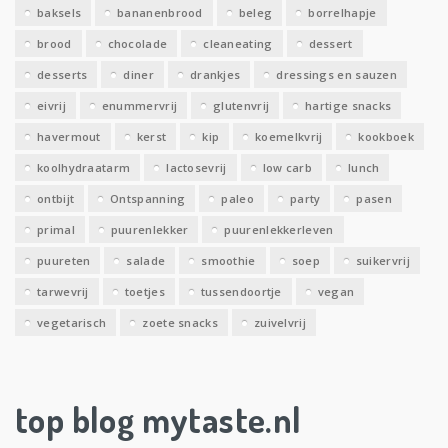
e
baksels
bananenbrood
beleg
borrelhapje
n
brood
chocolade
cleaneating
dessert
desserts
diner
drankjes
dressings en sauzen
eivrij
enummervrij
glutenvrij
hartige snacks
havermout
kerst
kip
koemelkvrij
kookboek
koolhydraatarm
lactosevrij
low carb
lunch
ontbijt
Ontspanning
paleo
party
pasen
primal
puurenlekker
puurenlekkerleven
puureten
salade
smoothie
soep
suikervrij
tarwevrij
toetjes
tussendoortje
vegan
vegetarisch
zoete snacks
zuivelvrij
top blog mytaste.nl