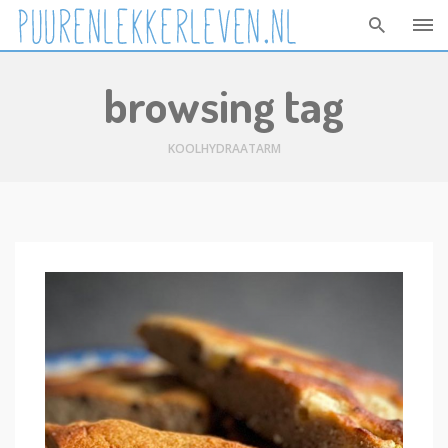
Skip
browsing tag
to
content
KOOLHYDRAATARM