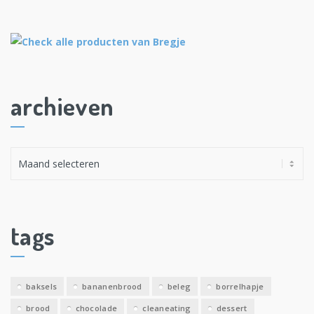
archieven
A
r
c
h
i
tags
e
v
e
baksels
bananenbrood
beleg
borrelhapje
n
brood
chocolade
cleaneating
dessert