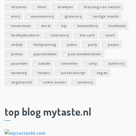
desserts
diner
drankjes
dressings en sauzen
eivrij
enummervrij
glutenvrij
hartige snacks
havermout
kerst
kip
koemelkvrij
kookboek
koolhydraatarm
lactosevrij
low carb
lunch
ontbijt
Ontspanning
paleo
party
pasen
primal
puurenlekker
puurenlekkerleven
puureten
salade
smoothie
soep
suikervrij
tarwevrij
toetjes
tussendoortje
vegan
vegetarisch
zoete snacks
zuivelvrij
top blog mytaste.nl