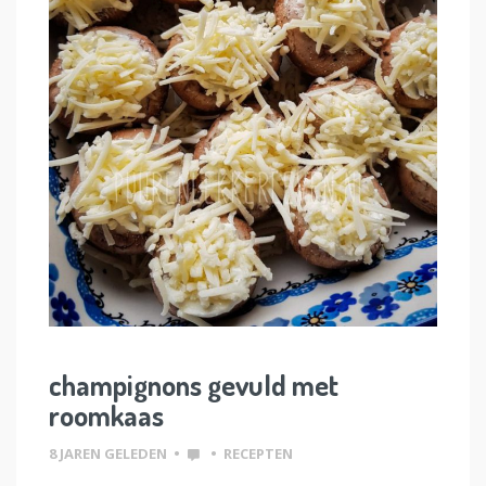
champignons gevuld met
roomkaas
8 JAREN GELEDEN
•
•
RECEPTEN