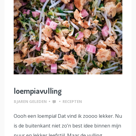
loempiavulling
8 JAREN GELEDEN
•
•
RECEPTEN
Oooh een loempia! Dat vind ik zoooo lekker. Nu
is de buitenkant niet zo’n best idee binnen mijn
puur en lekker leefstijl. Maar de vulling