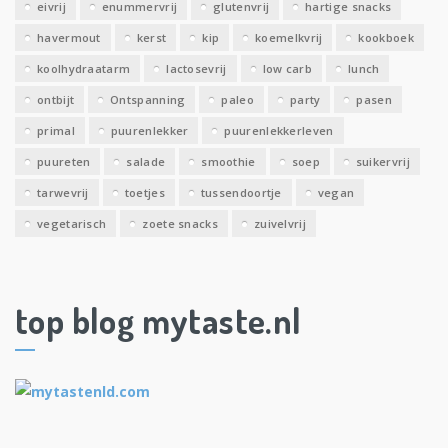
eivrij
enummervrij
glutenvrij
hartige snacks
havermout
kerst
kip
koemelkvrij
kookboek
koolhydraatarm
lactosevrij
low carb
lunch
ontbijt
Ontspanning
paleo
party
pasen
primal
puurenlekker
puurenlekkerleven
puureten
salade
smoothie
soep
suikervrij
tarwevrij
toetjes
tussendoortje
vegan
vegetarisch
zoete snacks
zuivelvrij
top blog mytaste.nl