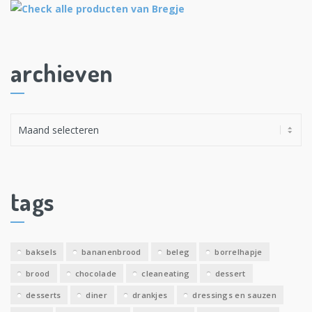
archieven
A
r
c
h
i
tags
e
v
e
baksels
bananenbrood
beleg
borrelhapje
n
brood
chocolade
cleaneating
dessert
desserts
diner
drankjes
dressings en sauzen