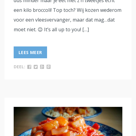
dus minder maar je eet met z’n tweetjes echt
een kilo broccoli! Top toch? Wij kozen wederom
voor een vleesvervanger, maar dat mag…dat
moet niet. 😉 It’s all up to you! […]
LEES MEER
DEEL: