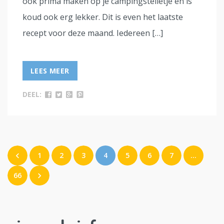
ook prima maken op je campingstelletje en is
koud ook erg lekker. Dit is even het laatste
recept voor deze maand. Iedereen […]
LEES MEER
DEEL:
1
2
3
4
5
6
7
…
66