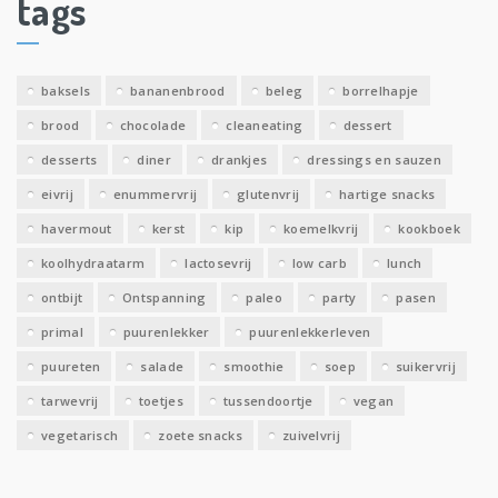
tags
e
v
e
baksels
bananenbrood
beleg
borrelhapje
n
brood
chocolade
cleaneating
dessert
desserts
diner
drankjes
dressings en sauzen
eivrij
enummervrij
glutenvrij
hartige snacks
havermout
kerst
kip
koemelkvrij
kookboek
koolhydraatarm
lactosevrij
low carb
lunch
ontbijt
Ontspanning
paleo
party
pasen
primal
puurenlekker
puurenlekkerleven
puureten
salade
smoothie
soep
suikervrij
tarwevrij
toetjes
tussendoortje
vegan
vegetarisch
zoete snacks
zuivelvrij