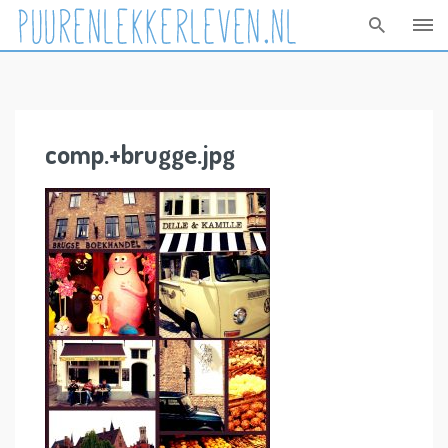
Skip
to
content
comp.+brugge.jpg