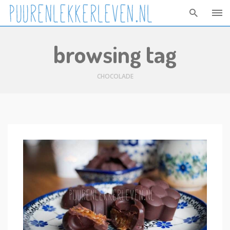
Skip
browsing tag
to
content
CHOCOLADE