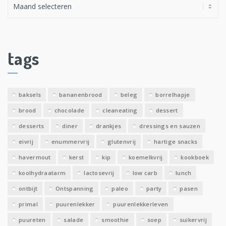
A
r
c
h
i
tags
e
v
e
baksels
bananenbrood
beleg
borrelhapje
n
brood
chocolade
cleaneating
dessert
desserts
diner
drankjes
dressings en sauzen
eivrij
enummervrij
glutenvrij
hartige snacks
havermout
kerst
kip
koemelkvrij
kookboek
koolhydraatarm
lactosevrij
low carb
lunch
ontbijt
Ontspanning
paleo
party
pasen
primal
puurenlekker
puurenlekkerleven
puureten
salade
smoothie
soep
suikervrij