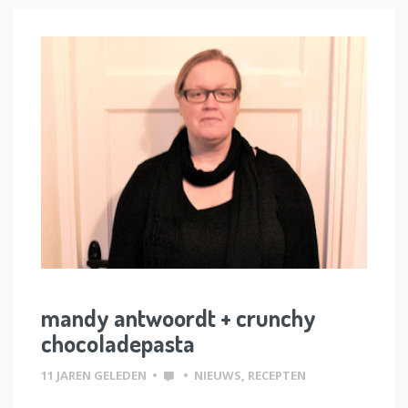
mandy antwoordt + crunchy
chocoladepasta
11 JAREN GELEDEN
•
•
NIEUWS
,
RECEPTEN