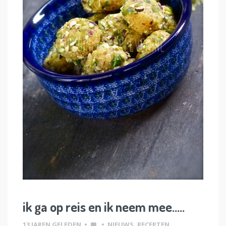
ik ga op reis en ik neem mee…..
13 JAREN GELEDEN
•
•
NIEUWS
,
RECEPTEN