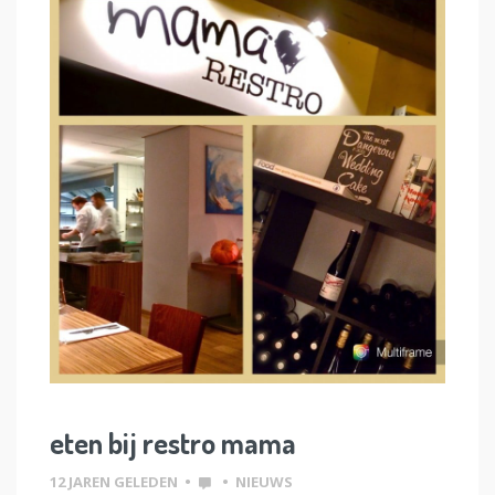
eten bij restro mama
12 JAREN GELEDEN
•
•
NIEUWS