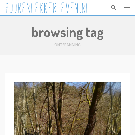
Skip
browsing tag
to
content
ONTSPANNING