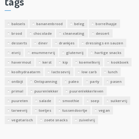
tags
e
v
e
baksels
bananenbrood
beleg
borrelhapje
n
brood
chocolade
cleaneating
dessert
desserts
diner
drankjes
dressings en sauzen
eivrij
enummervrij
glutenvrij
hartige snacks
havermout
kerst
kip
koemelkvrij
kookboek
koolhydraatarm
lactosevrij
low carb
lunch
ontbijt
Ontspanning
paleo
party
pasen
primal
puurenlekker
puurenlekkerleven
puureten
salade
smoothie
soep
suikervrij
tarwevrij
toetjes
tussendoortje
vegan
vegetarisch
zoete snacks
zuivelvrij