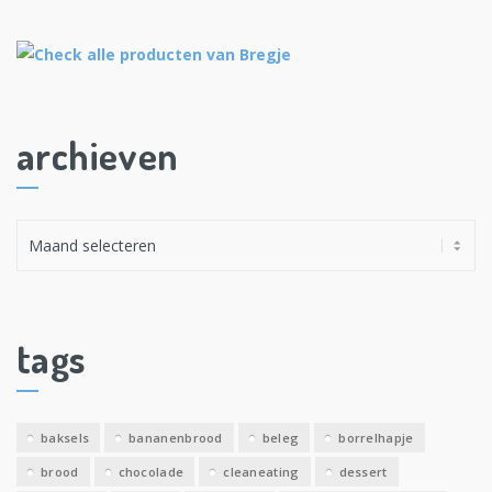
archieven
A
r
c
h
i
tags
e
v
e
baksels
bananenbrood
beleg
borrelhapje
n
brood
chocolade
cleaneating
dessert