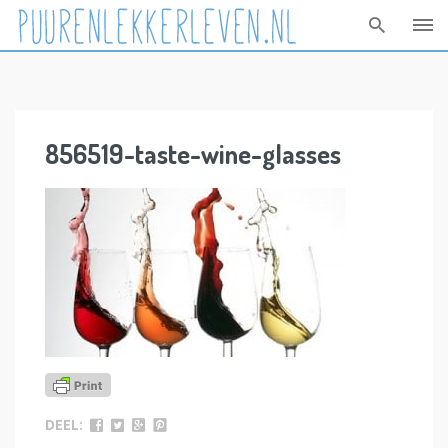
Skip
to
content
856519-taste-wine-glasses
DEEL: