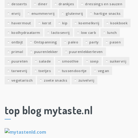
desserts
diner
drankjes
dressings en sauzen
eivrij
enummervrij
glutenvrij
hartige snacks
havermout
kerst
kip
koemelkvrij
kookboek
koolhydraatarm
lactosevrij
low carb
lunch
ontbijt
Ontspanning
paleo
party
pasen
primal
puurenlekker
puurenlekkerleven
puureten
salade
smoothie
soep
suikervrij
tarwevrij
toetjes
tussendoortje
vegan
vegetarisch
zoete snacks
zuivelvrij
top blog mytaste.nl